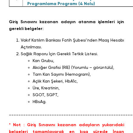
Programlama Programı (4 Nolu)
Giriş Sınavını kazanan adayın atanma işlemleri için
gerekli belgeler:
Vakıf Katılım Bankası Fatih Şubesi’nden Maaş Hesabı
Açtırılması.
Sağlık Raporu İçin Gerekli Tetkik Listesi.
Kan Grubu,
Akciğer Grafisi (RİE) (Yorumlu – görüntülü),
Tam Kan Sayımı (Hemogram),
Açlık Kan Şekeri, HbA1c,
Üre, Kreatinin,
SGOT, SGPT,
HBsAg.
____________________________________________________
* Not : Giriş Sınavını kazanan adayların yukarıdaki
belgeleri tamamlayarak en kısa sürede İnsan