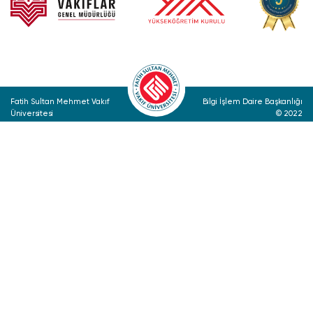
Fatih Sultan Mehmet Vakıf
Bilgi İşlem Daire Başkanlığı
Üniversitesi
© 2022