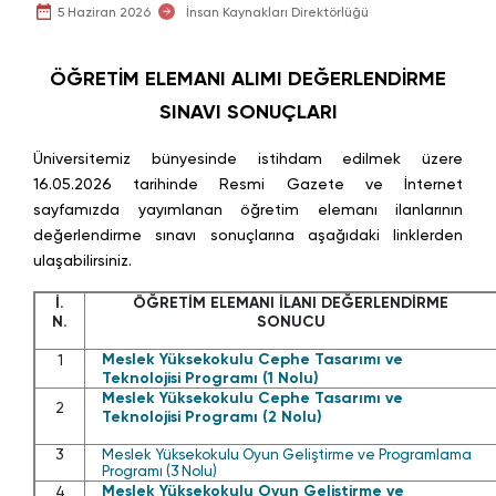
5 Haziran 2026
İnsan Kaynakları Direktörlüğü
ÖĞRETİM ELEMANI ALIMI DEĞERLENDİRME
SINAVI SONUÇLARI
Üniversitemiz bünyesinde istihdam edilmek üzere
16.05.2026 tarihinde Resmi Gazete ve İnternet
sayfamızda yayımlanan öğretim elemanı ilanlarının
değerlendirme sınavı sonuçlarına aşağıdaki linklerden
ulaşabilirsiniz.
İ.
ÖĞRETİM ELEMANI İLANI DEĞERLENDİRME
N.
SONUCU
Meslek Yüksekokulu Cephe Tasarımı ve
1
Teknolojisi Programı (1 Nolu)
Meslek Yüksekokulu Cephe Tasarımı ve
2
Teknolojisi Programı (2 Nolu)
3
Meslek Yüksekokulu Oyun Geliştirme ve Programlama
Programı (3 Nolu)
Meslek Yüksekokulu Oyun Geliştirme ve
4