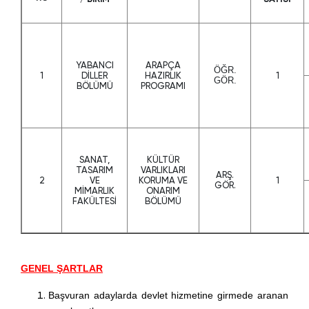
YABANCI
ARAPÇA
ÖĞR.
1
DİLLER
HAZIRLIK
1
GÖR.
BÖLÜMÜ
PROGRAMI
SANAT,
KÜLTÜR
TASARIM
VARLIKLARI
ARŞ.
2
VE
KORUMA VE
1
GÖR.
MİMARLIK
ONARIM
FAKÜLTESİ
BÖLÜMÜ
GENEL ŞARTLAR
Başvuran adaylarda devlet hizmetine girmede aranan